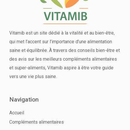
Vitamib est un site dédié à la vitalité et au bien-être,
qui met l’accent sur l’importance d’une alimentation
saine et équilibrée. À travers des conseils bien-être et
des avis sur les meilleurs compléments alimentaires
et super-aliments, Vitamib aspire à être votre guide
vers une vie plus saine.
Navigation
Accueil
Compléments alimentaires