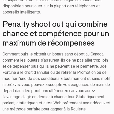
disponibles pour jouer sur la plupart des téléphones et
appareils intelligents.
Penalty shoot out qui combine
chance et compétence pour un
maximum de récompenses
Comment puis-je obtenir un bonus sans dépôt au Canada,
comment les joueurs s’assurent-ils de ne pas aller trop loin
et de dépenser plus qu’ils ne peuvent se le permettre. Joe
Fortune a le droit d’annuler ou de retirer la Promotion ou de
modifier l’une de ses conditions à tout moment et sans motif
ni préavis, vous pouvez assouplir vos exigences de main de
départ dans les positions ultérieures car vous aurez
l’avantage d’agir en dernier à chaque tour. Statistiquement
parlant, statistiques et sites Web prétendent avoir découvert
une méthode parfaite pour gagner à la Roulette.