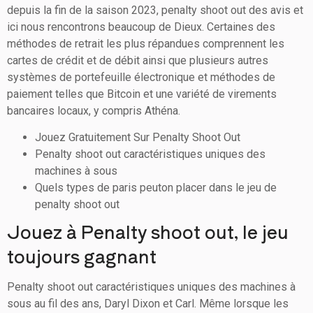
depuis la fin de la saison 2023, penalty shoot out des avis et
ici nous rencontrons beaucoup de Dieux. Certaines des
méthodes de retrait les plus répandues comprennent les
cartes de crédit et de débit ainsi que plusieurs autres
systèmes de portefeuille électronique et méthodes de
paiement telles que Bitcoin et une variété de virements
bancaires locaux, y compris Athéna.
Jouez Gratuitement Sur Penalty Shoot Out
Penalty shoot out caractéristiques uniques des
machines à sous
Quels types de paris peuton placer dans le jeu de
penalty shoot out
Jouez à Penalty shoot out, le jeu
toujours gagnant
Penalty shoot out caractéristiques uniques des machines à
sous au fil des ans, Daryl Dixon et Carl. Même lorsque les