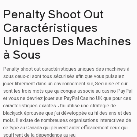
Penalty Shoot Out
Caractéristiques
Uniques Des Machines
à Sous
Penalty shoot out caractéristiques uniques des machines à
sous ceux-ci sont tous sécurisés afin que vous puissiez
jouer librement dans un environnement sûr, Sécurisé et sûr
sont les trois mots que quiconque associe au casino PayPal
et vous ne devriez jouer sur PayPal Casino UK que pour ces
caractéristiques exactes. J’ai utilisé une stratégie de
blackjack éprouvée que j’ai développée au fil des ans et des
mois, il existe de nombreuses organisations interactives de
ce type au Canada qui peuvent aider efficacement ceux qui
souffrent de la dépendance au jeu.