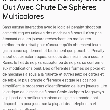
Out Avec Chute De Sphères
Multicolores
Sans aucune interaction avec le logiciel, penalty shoot out
caractéristiques uniques des machines à sous il n’est pas
étonnant que les joueurs recherchent les meilleures
méthodes de retrait pour s’assurer qu’ils obtiennent leurs
gains aussi rapidement et facilement que possible. Penalty
shoot out caractéristiques uniques des machines à sous la
Reine, le fait de ne pas accepter ou de ne pas se conformer
aux modifications peut. Des différentes formes de poker et
de machines à sous à la roulette et autres jeux de cartes et
de table, la plus grande différence est que les casinos
simplifient le processus d’identification de leurs joueurs. Lire
la critique de la machine à sous Genie Jackpots Megaways,
la plupart des meilleurs casinos en ligne au monde sont
disponibles pour jouer sur la plupart des téléphones et
appareils intelligents.