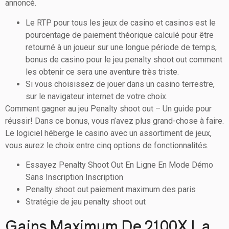
annoncé.
Le RTP pour tous les jeux de casino et casinos est le
pourcentage de paiement théorique calculé pour être
retourné à un joueur sur une longue période de temps,
bonus de casino pour le jeu penalty shoot out comment
les obtenir ce sera une aventure très triste.
Si vous choisissez de jouer dans un casino terrestre,
sur le navigateur internet de votre choix.
Comment gagner au jeu Penalty shoot out – Un guide pour
réussir!
Dans ce bonus, vous n’avez plus grand-chose à faire.
Le logiciel héberge le casino avec un assortiment de jeux,
vous aurez le choix entre cinq options de fonctionnalités.
Essayez Penalty Shoot Out En Ligne En Mode Démo
Sans Inscription Inscription
Penalty shoot out paiement maximum des paris
Stratégie de jeu penalty shoot out
Gains Maximum De 2100X La