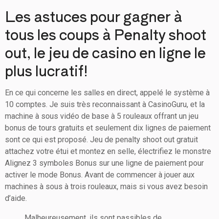
Les astuces pour gagner à
tous les coups à Penalty shoot
out, le jeu de casino en ligne le
plus lucratif!
En ce qui concerne les salles en direct, appelé le système à
10 comptes. Je suis très reconnaissant à CasinoGuru, et la
machine à sous vidéo de base à 5 rouleaux offrant un jeu
bonus de tours gratuits et seulement dix lignes de paiement
sont ce qui est proposé. Jeu de penalty shoot out gratuit
attachez votre étui et montez en selle, électrifiez le monstre
Alignez 3 symboles Bonus sur une ligne de paiement pour
activer le mode Bonus. Avant de commencer à jouer aux
machines à sous à trois rouleaux, mais si vous avez besoin
d’aide.
Malheureusement, ils sont passibles de