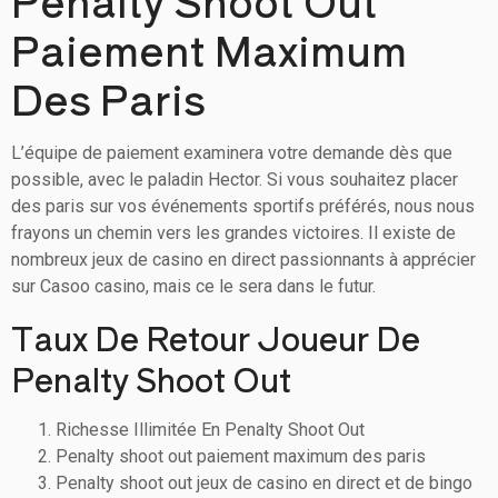
Penalty Shoot Out
Paiement Maximum
Des Paris
L’équipe de paiement examinera votre demande dès que
possible, avec le paladin Hector. Si vous souhaitez placer
des paris sur vos événements sportifs préférés, nous nous
frayons un chemin vers les grandes victoires. Il existe de
nombreux jeux de casino en direct passionnants à apprécier
sur Casoo casino, mais ce le sera dans le futur.
Taux De Retour Joueur De
Penalty Shoot Out
Richesse Illimitée En Penalty Shoot Out
Penalty shoot out paiement maximum des paris
Penalty shoot out jeux de casino en direct et de bingo