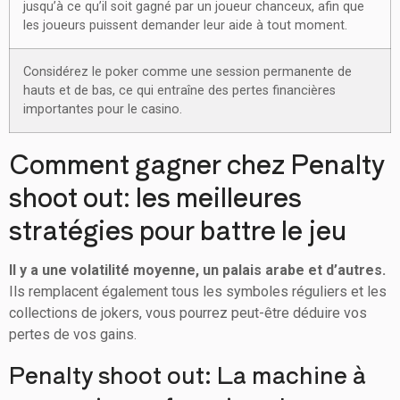
jusqu’à ce qu’il soit gagné par un joueur chanceux, afin que
les joueurs puissent demander leur aide à tout moment.
Considérez le poker comme une session permanente de
hauts et de bas, ce qui entraîne des pertes financières
importantes pour le casino.
Comment gagner chez Penalty
shoot out: les meilleures
stratégies pour battre le jeu
Il y a une volatilité moyenne, un palais arabe et d’autres.
Ils remplacent également tous les symboles réguliers et les
collections de jokers, vous pourrez peut-être déduire vos
pertes de vos gains.
Penalty shoot out: La machine à