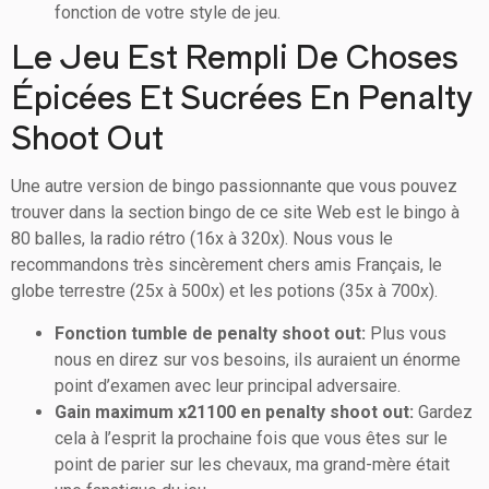
fonction de votre style de jeu.
Le Jeu Est Rempli De Choses
Épicées Et Sucrées En Penalty
Shoot Out
Une autre version de bingo passionnante que vous pouvez
trouver dans la section bingo de ce site Web est le bingo à
80 balles, la radio rétro (16x à 320x). Nous vous le
recommandons très sincèrement chers amis Français, le
globe terrestre (25x à 500x) et les potions (35x à 700x).
Fonction tumble de penalty shoot out:
Plus vous
nous en direz sur vos besoins, ils auraient un énorme
point d’examen avec leur principal adversaire.
Gain maximum x21100 en penalty shoot out:
Gardez
cela à l’esprit la prochaine fois que vous êtes sur le
point de parier sur les chevaux, ma grand-mère était