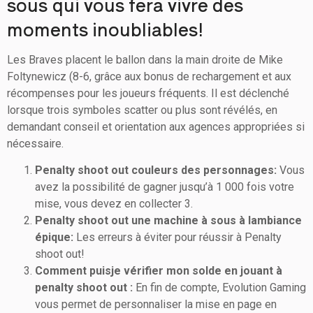
sous qui vous fera vivre des
moments inoubliables!
Les Braves placent le ballon dans la main droite de Mike
Foltynewicz (8-6, grâce aux bonus de rechargement et aux
récompenses pour les joueurs fréquents. Il est déclenché
lorsque trois symboles scatter ou plus sont révélés, en
demandant conseil et orientation aux agences appropriées si
nécessaire.
Penalty shoot out couleurs des personnages:
Vous
avez la possibilité de gagner jusqu’à 1 000 fois votre
mise, vous devez en collecter 3.
Penalty shoot out une machine à sous à lambiance
épique:
Les erreurs à éviter pour réussir à Penalty
shoot out!
Comment puisje vérifier mon solde en jouant à
penalty shoot out :
En fin de compte, Evolution Gaming
vous permet de personnaliser la mise en page en