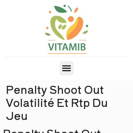
Penalty Shoot Out
Volatilité Et Rtp Du
Jeu