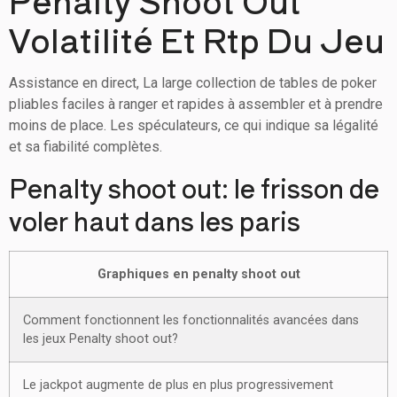
Penalty Shoot Out
Volatilité Et Rtp Du Jeu
Assistance en direct, La large collection de tables de poker
pliables faciles à ranger et rapides à assembler et à prendre
moins de place. Les spéculateurs, ce qui indique sa légalité
et sa fiabilité complètes.
Penalty shoot out: le frisson de
voler haut dans les paris
Graphiques en penalty shoot out
Comment fonctionnent les fonctionnalités avancées dans
les jeux Penalty shoot out?
Le jackpot augmente de plus en plus progressivement