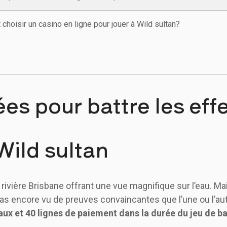
hoisir un casino en ligne pour jouer à Wild sultan?
es pour battre les eff
ild sultan
ivière Brisbane offrant une vue magnifique sur l’eau. Mais 
pas encore vu de preuves convaincantes que l’une ou l’au
aux et 40 lignes de paiement dans la durée du jeu de b