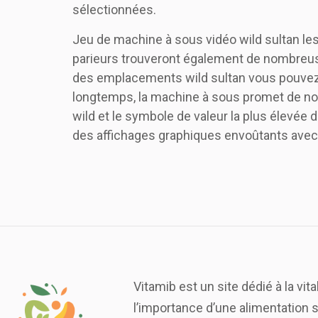
sélectionnées.
Jeu de machine à sous vidéo wild sultan les 
parieurs trouveront également de nombreuse
des emplacements wild sultan vous pouvez f
longtemps, la machine à sous promet de nom
wild et le symbole de valeur la plus élevée 
des affichages graphiques envoûtants avec
Vitamib est un site dédié à la vita
l’importance d’une alimentation s