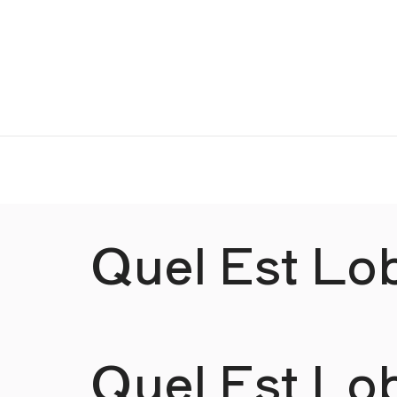
Quel Est Lob
Quel Est Lob