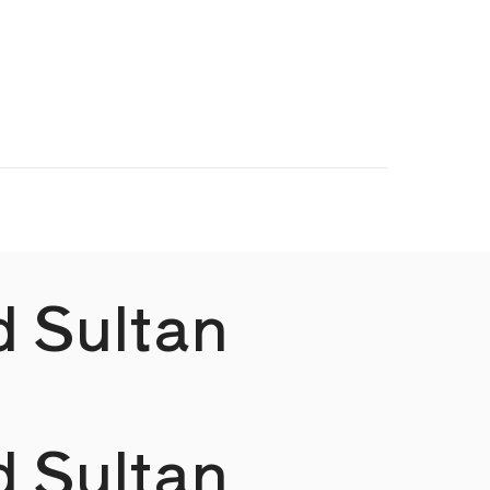
d Sultan
d Sultan