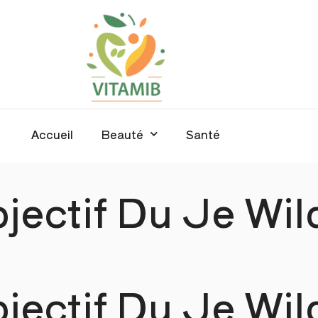
Accueil
Beauté
Santé
jectif Du Je Wil
jectif Du Je Wil