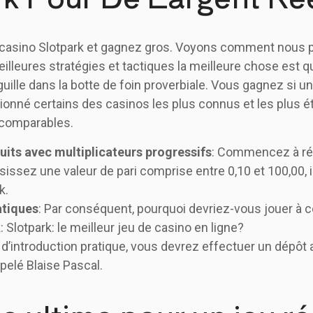
 de casino Slotpark et gagnez gros. Voyons comment nous
illeures stratégies et tactiques la meilleure chose est q
aiguille dans la botte de foin proverbiale. Vous gagnez si u
ionné certains des casinos les plus connus et les plus ét
ncomparables.
uits avec multiplicateurs progressifs
: Commencez à réc
issez une valeur de pari comprise entre 0,10 et 100,00, i
k.
tiques
: Par conséquent, pourquoi devriez-vous jouer à c
k
: Slotpark: le meilleur jeu de casino en ligne?
d’introduction pratique, vous devrez effectuer un dépôt a
pelé Blaise Pascal.