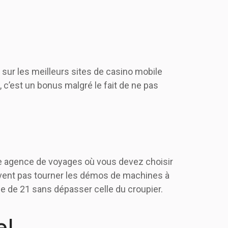
 sur les meilleurs sites de casino mobile
 c’est un bonus malgré le fait de ne pas
 agence de voyages où vous devez choisir
uvent pas tourner les démos de machines à
le de 21 sans dépasser celle du croupier.
el