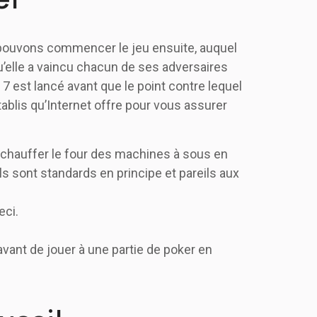
 pouvons commencer le jeu ensuite, auquel
u’elle a vaincu chacun de ses adversaires
n 7 est lancé avant que le point contre lequel
ablis qu’Internet offre pour vous assurer
hauffer le four des machines à sous en
ls sont standards en principe et pareils aux
eci.
vant de jouer à une partie de poker en