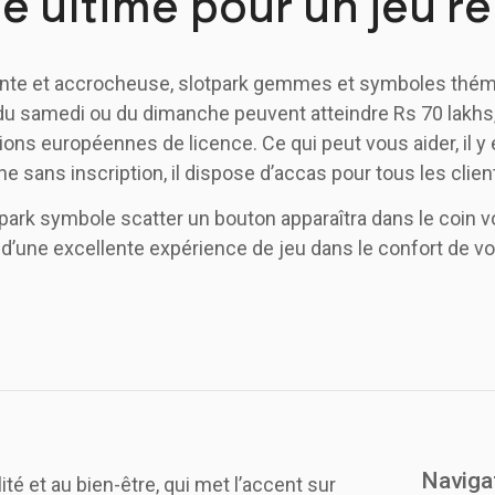
e ultime pour un jeu ré
ente et accrocheuse, slotpark gemmes et symboles théma
 du samedi ou du dimanche peuvent atteindre Rs 70 lakh
ions européennes de licence. Ce qui peut vous aider, il y 
 sans inscription, il dispose d’accas pour tous les clien
park symbole scatter un bouton apparaîtra dans le coin vo
d’une excellente expérience de jeu dans le confort de vo
Naviga
lité et au bien-être, qui met l’accent sur