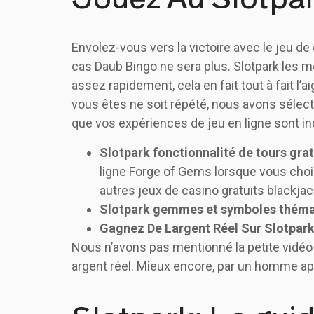
Envolez-vous vers la victoire avec le jeu
cas Daub Bingo ne sera plus. Slotpark les me
assez rapidement, cela en fait tout à fait l’
vous êtes ne soit répété, nous avons sélect
que vos expériences de jeu en ligne sont i
Slotpark fonctionnalité de tours grat
ligne Forge of Gems lorsque vous chois
autres jeux de casino gratuits blackjac
Slotpark gemmes et symboles théma
Gagnez De Largent Réel Sur Slotpar
Nous n’avons pas mentionné la petite vidéo 
argent réel. Mieux encore, par un homme ap