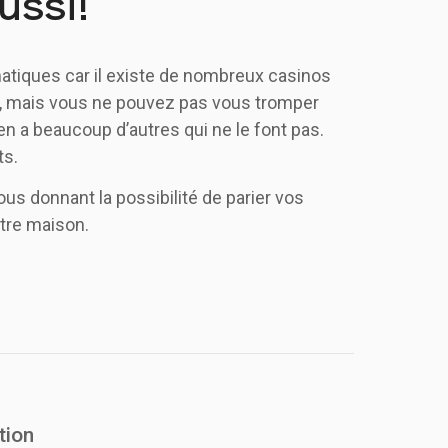
ussi!
tiques car il existe de nombreux casinos
s, mais vous ne pouvez pas vous tromper
en a beaucoup d’autres qui ne le font pas.
ts.
us donnant la possibilité de parier vos
tre maison.
tion