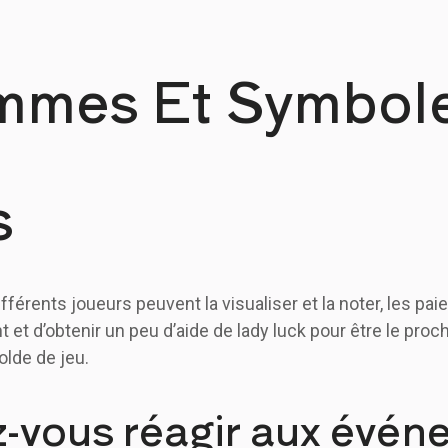
mmes Et Symbol
s
différents joueurs peuvent la visualiser et la noter, les 
t et d’obtenir un peu d’aide de lady luck pour être le proc
olde de jeu.
vous réagir aux évén