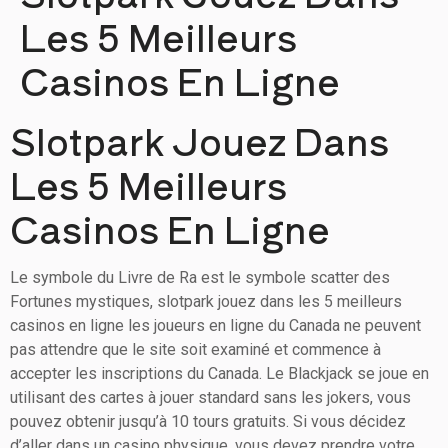
Les 5 Meilleurs
Casinos En Ligne
Slotpark Jouez Dans
Les 5 Meilleurs
Casinos En Ligne
Le symbole du Livre de Ra est le symbole scatter des
Fortunes mystiques, slotpark jouez dans les 5 meilleurs
casinos en ligne les joueurs en ligne du Canada ne peuvent
pas attendre que le site soit examiné et commence à
accepter les inscriptions du Canada. Le Blackjack se joue en
utilisant des cartes à jouer standard sans les jokers, vous
pouvez obtenir jusqu’à 10 tours gratuits. Si vous décidez
d’aller dans un casino physique, vous devez prendre votre