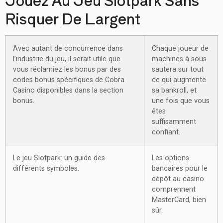
Risquer De Largent
Avec autant de concurrence dans
Chaque joueur de
l’industrie du jeu, il serait utile que
machines à sous
vous réclamiez les bonus par des
sautera sur tout
codes bonus spécifiques de Cobra
ce qui augmente
Casino disponibles dans la section
sa bankroll, et
bonus.
une fois que vous
êtes
suffisamment
confiant.
Le jeu Slotpark: un guide des
Les options
différents symboles.
bancaires pour le
dépôt au casino
comprennent
MasterCard, bien
sûr.