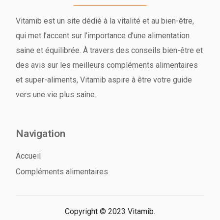
Vitamib est un site dédié à la vitalité et au bien-être,
qui met l’accent sur l’importance d’une alimentation
saine et équilibrée. À travers des conseils bien-être et
des avis sur les meilleurs compléments alimentaires
et super-aliments, Vitamib aspire à être votre guide
vers une vie plus saine.
Navigation
Accueil
Compléments alimentaires
Copyright © 2023 Vitamib.