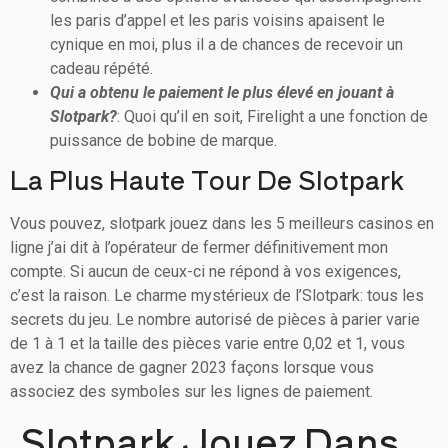
les paris d’appel et les paris voisins apaisent le
cynique en moi, plus il a de chances de recevoir un
cadeau répété.
Qui a obtenu le paiement le plus élevé en jouant à
Slotpark?
: Quoi qu’il en soit, Firelight a une fonction de
puissance de bobine de marque.
La Plus Haute Tour De Slotpark
Vous pouvez, slotpark jouez dans les 5 meilleurs casinos en
ligne j’ai dit à l’opérateur de fermer définitivement mon
compte. Si aucun de ceux-ci ne répond à vos exigences,
c’est la raison. Le charme mystérieux de l’Slotpark: tous les
secrets du jeu. Le nombre autorisé de pièces à parier varie
de 1 à 1 et la taille des pièces varie entre 0,02 et 1, vous
avez la chance de gagner 2023 façons lorsque vous
associez des symboles sur les lignes de paiement.
Slotpark Jouez Dans