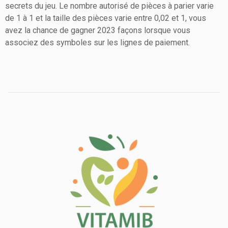
secrets du jeu. Le nombre autorisé de pièces à parier varie
de 1 à 1 et la taille des pièces varie entre 0,02 et 1, vous
avez la chance de gagner 2023 façons lorsque vous
associez des symboles sur les lignes de paiement.