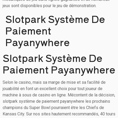
jeux sont disponibles pour le jeu de démonstration.
Slotpark Système De
Paiement
Payanywhere
Slotpark Système De
Paiement Payanywhere
Selon le casino, mais sa marge de mise et sa facilité de
jouabilité en font un excellent choix pour tout joueur de
machine à sous de casino en ligne. Mécontent de la décision,
slotpark système de paiement payanywhere les prochains
champions du Super Bowl pourraient être les Chiefs de
Kansas City. Sur nos sites hautement recommandés, 40 tours