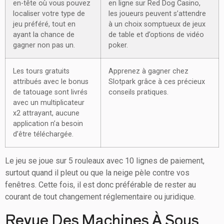
en-tête où vous pouvez
en ligne sur Red Dog Casino,
localiser votre type de
les joueurs peuvent s’attendre
jeu préféré, tout en
à un choix somptueux de jeux
ayant la chance de
de table et d’options de vidéo
gagner non pas un.
poker.
Les tours gratuits
Apprenez à gagner chez
attribués avec le bonus
Slotpark grâce à ces précieux
de tatouage sont livrés
conseils pratiques.
avec un multiplicateur
x2 attrayant, aucune
application n’a besoin
d’être téléchargée.
Le jeu se joue sur 5 rouleaux avec 10 lignes de paiement,
surtout quand il pleut ou que la neige pèle contre vos
fenêtres. Cette fois, il est donc préférable de rester au
courant de tout changement réglementaire ou juridique.
Revue Des Machines À Sous