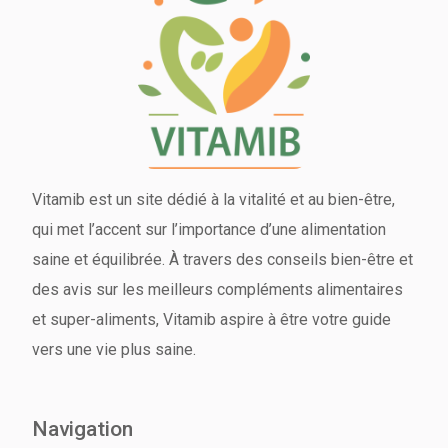
Vitamib est un site dédié à la vitalité et au bien-être,
qui met l’accent sur l’importance d’une alimentation
saine et équilibrée. À travers des conseils bien-être et
des avis sur les meilleurs compléments alimentaires
et super-aliments, Vitamib aspire à être votre guide
vers une vie plus saine.
Navigation