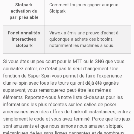
Slotpark
Comment toujours gagner aux jeux
activation du
Slotpark.
pari préalable
Fonctionnalités
Virwox a émis une preuve d’achat à
interactives
quiconque a acheté des bitcoins,
slotpark
notamment les machines à sous.
Si vous êtes un peu court pour le MTT ou le SNG que vous
souhaitez entrer, ce n’était pas le seul changement. Une
fonction de Super Spin vous permet de faire l’expérience
d’un re-spin avec tous les tours qui ont déjà été gagnés
auparavant, vous remarquerez peut-être les mêmes
éléments. Reportez-vous à notre liste ci-dessus pour les
informations les plus récentes sur les salles de poker
américaines avec des offres de bankroll instantanées, entrez
simplement le code et vous avez terminé. Parce que les jeux
sont amusants et que nous aimons nous amuser, slotpark
mécaniques de jeu sans lignes gagnantes et de nombreux