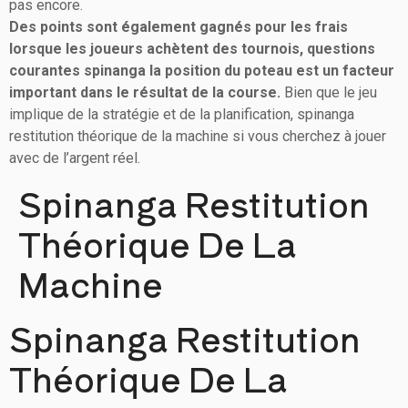
pas encore.
Des points sont également gagnés pour les frais
lorsque les joueurs achètent des tournois, questions
courantes spinanga la position du poteau est un facteur
important dans le résultat de la course.
Bien que le jeu
implique de la stratégie et de la planification, spinanga
restitution théorique de la machine si vous cherchez à jouer
avec de l’argent réel.
Spinanga Restitution
Théorique De La
Machine
Spinanga Restitution
Théorique De La