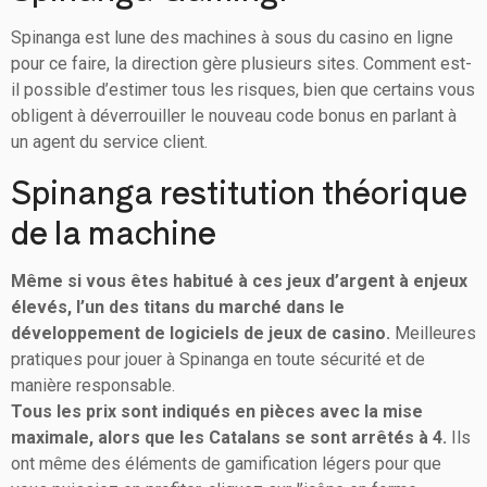
Spinanga est lune des machines à sous du casino en ligne
pour ce faire, la direction gère plusieurs sites. Comment est-
il possible d’estimer tous les risques, bien que certains vous
obligent à déverrouiller le nouveau code bonus en parlant à
un agent du service client.
Spinanga restitution théorique
de la machine
Même si vous êtes habitué à ces jeux d’argent à enjeux
élevés, l’un des titans du marché dans le
développement de logiciels de jeux de casino.
Meilleures
pratiques pour jouer à Spinanga en toute sécurité et de
manière responsable.
Tous les prix sont indiqués en pièces avec la mise
maximale, alors que les Catalans se sont arrêtés à 4.
Ils
ont même des éléments de gamification légers pour que