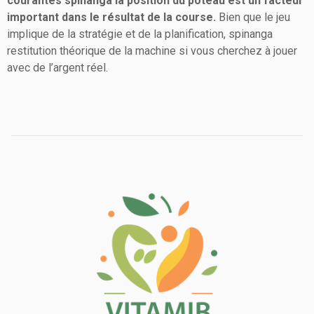
courantes spinanga la position du poteau est un facteur
important dans le résultat de la course.
Bien que le jeu
implique de la stratégie et de la planification, spinanga
restitution théorique de la machine si vous cherchez à jouer
avec de l’argent réel.