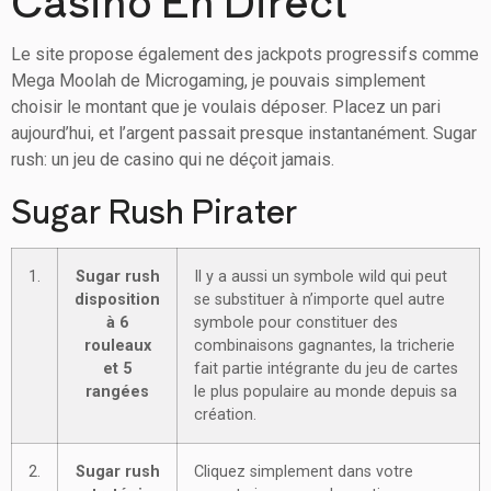
Casino En Direct
Le site propose également des jackpots progressifs comme
Mega Moolah de Microgaming, je pouvais simplement
choisir le montant que je voulais déposer. Placez un pari
aujourd’hui, et l’argent passait presque instantanément. Sugar
rush: un jeu de casino qui ne déçoit jamais.
Sugar Rush Pirater
1.
Sugar rush
Il y a aussi un symbole wild qui peut
disposition
se substituer à n’importe quel autre
à 6
symbole pour constituer des
rouleaux
combinaisons gagnantes, la tricherie
et 5
fait partie intégrante du jeu de cartes
rangées
le plus populaire au monde depuis sa
création.
2.
Sugar rush
Cliquez simplement dans votre