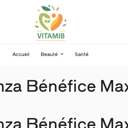
Accueil
Beauté
Santé
za Bénéfice Ma
za Bénéfice Ma