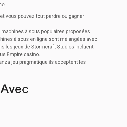
no.
 et vous pouvez tout perdre ou gagner
ux machines à sous populaires proposées
machines à sous en ligne sont mélangées avec
ns les jeux de Stormcraft Studios incluent
ous Empire casino.
anza jeu pragmatique ils acceptent les
 Avec