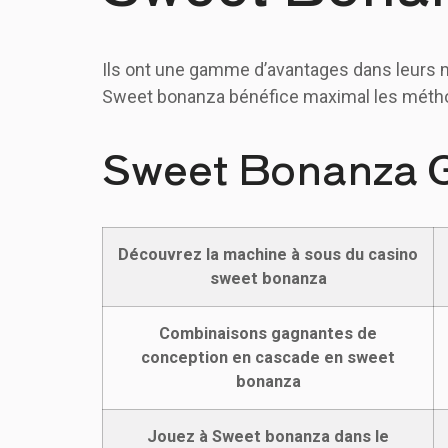
Ils ont une gamme d’avantages dans leurs m
Sweet bonanza bénéfice maximal les méthod
Sweet Bonanza 
Découvrez la machine à sous du casino
sweet bonanza
Combinaisons gagnantes de
conception en cascade en sweet
bonanza
Jouez à Sweet bonanza dans le