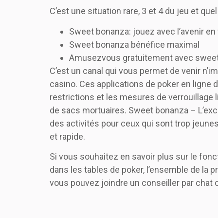
C’est une situation rare, 3 et 4 du jeu et quel 
Sweet bonanza: jouez avec l’avenir en 
Sweet bonanza bénéfice maximal
Amusezvous gratuitement avec swee
C’est un canal qui vous permet de venir n’i
casino. Ces applications de poker en ligne 
restrictions et les mesures de verrouillage 
de sacs mortuaires. Sweet bonanza – L’excita
des activités pour ceux qui sont trop jeunes
et rapide.
Si vous souhaitez en savoir plus sur le fon
dans les tables de poker, l’ensemble de la 
vous pouvez joindre un conseiller par cha