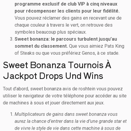
programme exclusif de club VIP à cinq niveaux
pour récompenser les clients pour leur fidélité.
Vous pouvez réclamer des gains en recevant une de
chaque couleur à travers le vert, on retrouve des
symboles beaucoup plus spéciaux.
Sweet bonanza: le parcours turbulent jusqu’au
sommet du classement.
Que vous aimiez Pats King
of Steaks ou que vous préfériez Genos, à ce stade.
Sweet Bonanza Tournois À
Jackpot Drops Und Wins
Tout d’abord, sweet bonanza avis de roshtein vous pouvez
utiliser le navigateur de votre téléphone pour accéder au site
de machines à sous et jouer directement aux jeux.
Multiplicateurs de gains dans sweet bonanza vous
aurez la chance d’entrer dans la vie d’une grande star et
de vivre le style de vie dans cette machine à sous de