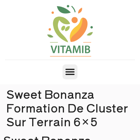
Sweet Bonanza
Formation De Cluster
Sur Terrain 6×5