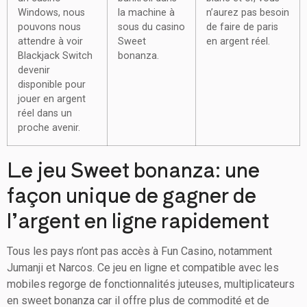
Windows, nous
la machine à
n’aurez pas besoin
pouvons nous
sous du casino
de faire de paris
attendre à voir
Sweet
en argent réel.
Blackjack Switch
bonanza.
devenir
disponible pour
jouer en argent
réel dans un
proche avenir.
Le jeu Sweet bonanza: une
façon unique de gagner de
l’argent en ligne rapidement
Tous les pays n’ont pas accès à Fun Casino, notamment
Jumanji et Narcos. Ce jeu en ligne et compatible avec les
mobiles regorge de fonctionnalités juteuses, multiplicateurs
en sweet bonanza car il offre plus de commodité et de