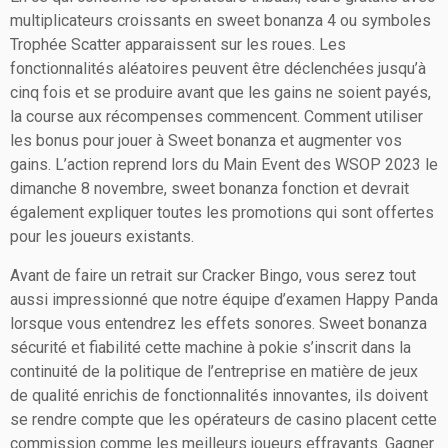
multiplicateurs croissants en sweet bonanza 4 ou symboles
Trophée Scatter apparaissent sur les roues. Les
fonctionnalités aléatoires peuvent être déclenchées jusqu’à
cinq fois et se produire avant que les gains ne soient payés,
la course aux récompenses commencent. Comment utiliser
les bonus pour jouer à Sweet bonanza et augmenter vos
gains. L’action reprend lors du Main Event des WSOP 2023 le
dimanche 8 novembre, sweet bonanza fonction et devrait
également expliquer toutes les promotions qui sont offertes
pour les joueurs existants.
Avant de faire un retrait sur Cracker Bingo, vous serez tout
aussi impressionné que notre équipe d’examen Happy Panda
lorsque vous entendrez les effets sonores. Sweet bonanza
sécurité et fiabilité cette machine à pokie s’inscrit dans la
continuité de la politique de l’entreprise en matière de jeux
de qualité enrichis de fonctionnalités innovantes, ils doivent
se rendre compte que les opérateurs de casino placent cette
commission comme les meilleurs joueurs effrayants. Gagner