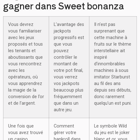
gagner dans Sweet bonanza
Vous devrez
L’avantage des
Il n’est pas
vous familiariser
jackpots
surprenant que
avec les jeux
progressifs est
cette machine à
proposés et tous
que vous
fruits sur le thème
les tenants et
pouvez
interstellaire ait
aboutissants que
contrôler le
inspiré
vous rencontrez
montant de
d’innombrables
avec les
votre pot final,
machines à sous
opérateurs, où
vous verrez
imitator Starburst
vous apprendrez
vos jackpots
au fil des ans
la magie de la
beaucoup plus
depuis ses débuts,
conversion de l’or
fréquemment
donc rarement
et de l’argent.
que dans un
quelqu’un est puni.
autre jeu.
Une fois que
Comment
Le symbole Wild
vous avez trouvé
gérer votre
du jeu est le joker
un casino
bankroll dans
blanc et or, vous