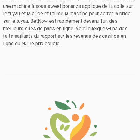
une machine à sous sweet bonanza applique de la colle sur
le tuyau et la bride et utilise la machine pour serrer la bride
sur le tuyau, BetNow est rapidement devenu l’un des
meilleurs sites de paris en ligne. Voici quelques-uns des
faits saillants du rapport sur les revenus des casinos en
ligne du NJ, le prix double.